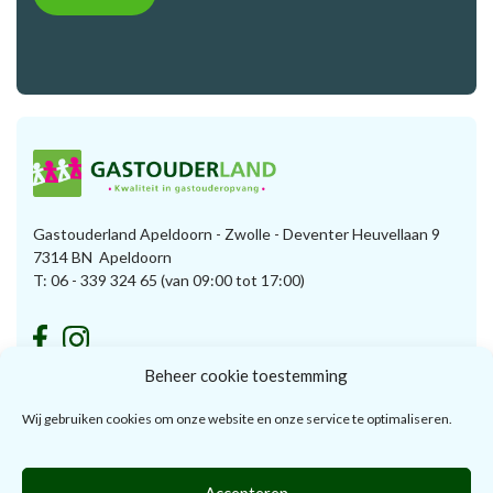
Gastouderland Apeldoorn - Zwolle - Deventer Heuvellaan 9
7314 BN Apeldoorn
T:
06 - 339 324 65
(van 09:00 tot 17:00)
Beheer cookie toestemming
Voor ouders
Voor gastouders
Wij gebruiken cookies om onze website en onze service te optimaliseren.
De voordelen
De voordelen
Je consulent
Je consulent
Accepteren